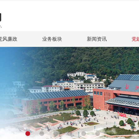
党风廉政
业务板块
新闻资讯
党