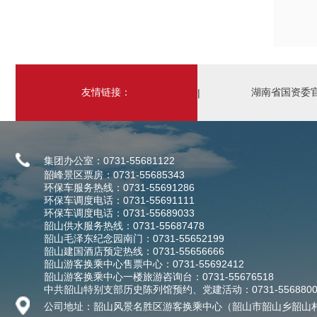
友情链接：
湖南省国资委
|
集团办公室：0731-55681122
韶峰景区票房：0731-55685343
环保车服务热线：0731-55691286
环保车调度电话：0731-55691111
环保车调度电话：0731-55689033
韶山供水服务热线：0731-55687478
韶山毛泽东纪念园南门：0731-55652199
韶山建国酒店预定热线：0731-55656666
韶山游客换乘中心售票中心：0731-55692412
韶山游客换乘中心一楼旅游咨询台：0731-55676518
中共韶山特别支部历史陈列馆预约、党建活动：0731-5568800
公司地址：韶山风景名胜区游客换乘中心（韶山市韶山乡韶山