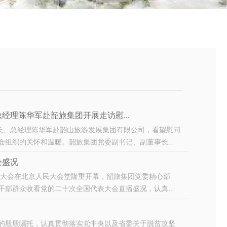
经理陈华军赴韶旅集团开展走访慰...
事长、总经理陈华军赴韶山旅游发展集团有限公司，看望慰问
会组织的关怀和温暖。韶旅集团党委副书记、副董事长
经理贺红波一同参加。陈华军与韶旅集团困难党员、困难
会盛况
健康状况和家庭生活情况，并致以新春的问候和祝福，激
表大会在北京人民大会堂隆重开幕，韶旅集团党委精心部
..
干部群众收看党的二十次全国代表大会直播盛况，认真聆
高管、中层正副职及本部全体党员、员工代表在本部主会
了现场直播。收看过程中，全体人员聚精会神听报告，全神贯
的殷殷嘱托，认真贯彻落实党中央以及省委关于脱贫攻坚
..