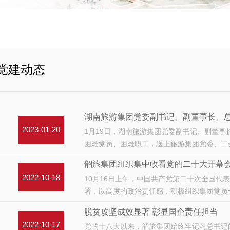
党建动态
湖南旅游集团党委副书记、副董事长、总
2023-01-20
1月19日，湖南旅游集团党委副书记、副董
困难党员、困难职工，送上旅游集团党委、工
（排第一）莫凯，党委副书记、副董事长、总
韶旅集团组织集中收看党的二十大开幕
职工代表开展座谈交流，详细询问大家的身体
2022-10-18
10月16日上午，中国共产党第二十次全国代
励大家踔厉奋发、勇毅前行。陈华军表示，当前.
署，以高度的政治责任感，积极组织集团党员
听习近平总书记所作的报告。集团领导班子、
脱贫攻坚成效显著 彰显国企责任担当
场，各子公司设分会场，共计600余人观看
2022-10-17
党的十八大以来，韶旅集团始终牢记习总书记
注做笔记。大家一致表示，在党和人民胜利实现.